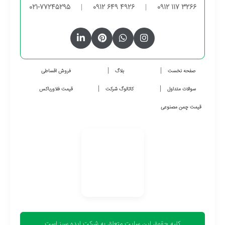
021-77245295
|
0912 649 4926
|
0912 117 3266
صفحه نخست
بلاگ
فروش اقساطی
سوالات متداول
کاتالوگ شرکت
قیمت فلاورباکس
قیمت چمن مصنوعی
کلیه حقوق این سایت متعلق به شرکت ایده سبز است