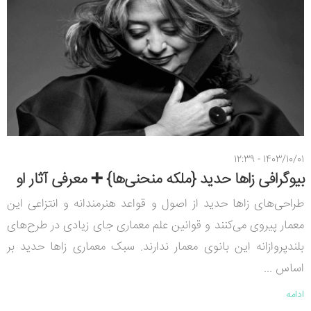
1403/10/01 - 12:39
بیوگرافی زاها حدید {ملکه منحنی‌ها} ➕ معرفی آثار او
طراحی‌های زاها حدید از اصول و قواعد هنرمندانه و انتزاعی این
معمار پیروی می‌کنند و قوانین علم معماری جای زیادی در طرح‌های
بلندپروازانه این بانوی معمار ندارند. سبک معماری زاها حدید بر
اساس ...
ادامه