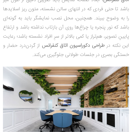
اتاق کنفرانس
، ابعاد صفحه نمایش باید ضریبی دقیق از طول میز
باشد تا حتی فردی که در انتهای سالن نشسته، متون ریز اسلایدها
را به وضوح ببیند. همچنین، محل نصب نمایشگر باید به گونه‌ای
باشد که نور پنجره یا چراغ‌ها روی آن بازتاب نداشته باشد و ارتفاع
پایینِ تصویر، هم‌تراز یا کمی بالاتر از سرِ افراد نشسته باشد؛ رعایت
این نکته در
طراحی دکوراسیون اتاق کنفرانس
از گردن‌درد حضار و
خستگی بصری در جلسات طولانی جلوگیری می‌کند.