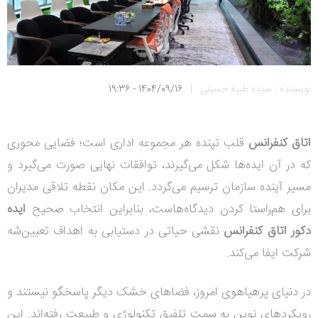
نویسنده : سیده طیبه حسینی
|
1404/09/16 - 19:36
اتاق کنفرانس
قلب تپنده هر مجموعه اداری است؛ فضایی محوری
که در آن ایده‌ها شکل می‌گیرند، توافقات نهایی صورت می‌گیرد و
مسیر آینده سازمان ترسیم می‌گردد.
این مکان نقطه تلاقی مدیران
برای هم‌راستا کردن دیدگاه‌هاست، بنابراین انتخاب صحیح
ایده
دکور اتاق کنفرانس
نقشی حیاتی در دستیابی به اهداف تعیین‌شه
شرکت ایفا می‌کند.
در دنیای پرهیاهوی امروز، فضاهای خشک دیگر پاسخگو نیستند و
رویکردهای نوین به سمت تلفیق تکنولوژی و طبیعت رفته‌اند. این