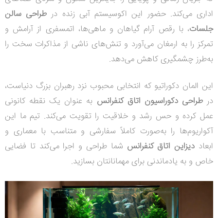
اداری می‌کند. حضور این اکوسیستم آبی زنده در
طراحی سالن
جلسات
، با رقص آرام گیاهان و ماهی‌ها، اتمسفری از آرامش و
تمرکز را به ارمغان می‌آورد و تنش‌های ناشی از مذاکرات سخت را
به‌طرز چشمگیری کاهش می‌دهد.
این المان دکوراتیو که انتخابی محبوب نزد رهبران بزرگ دنیاست،
در
طراحی دکوراسیون اتاق کنفرانس
به عنوان یک نقطه کانونی
عمل کرده و حس رشد و خلاقیت را تقویت می‌کند. تیم ما این
آکواریوم‌ها را به‌صورت کاملاً سفارشی و متناسب با معماری و
ابعاد
دیزاین اتاق کنفرانس
شما طراحی و اجرا می‌کند تا فضایی
خاص و به یادماندنی برای مهمانانتان بسازید.