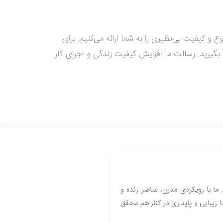
و کیفیت بی‌نظیری را به شما ارائه می‌کنیم. برای
اوره رایگان، از طریق شماره‌های 09121173266، 09126494926 و 02177245295 با ما تماس بگیرید. رسالت ما افزایش کیفیت زندگی و اجرای کار
ما با رویکردی مدرن، عناصر زنده و
ا زیبایی و پایداری در کنار هم محقق