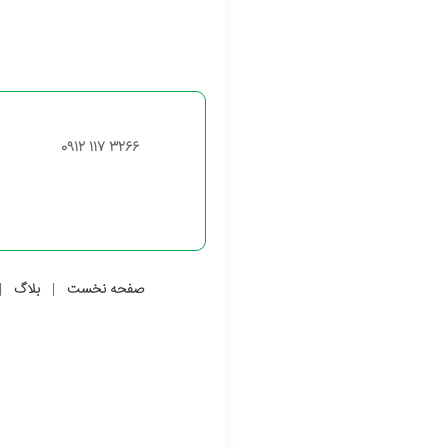
0912 117 3266
صفحه نخست
بلاگ