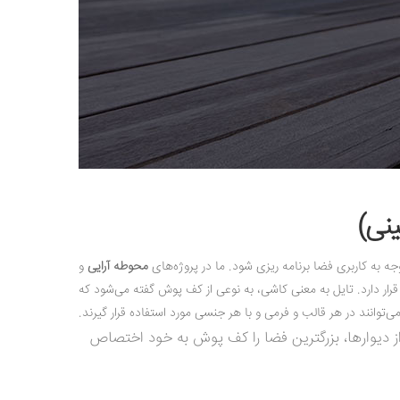
نی)
ه به کاربری فضا برنامه ریزی شود. ما در پروژه‌های
محوطه آرایی
و
رار دارد.
تایل
به معنی کاشی، به نوعی از
کف پوش
گفته می‌شود که
توانند در هر قالب و فرمی و با هر جنسی مورد استفاده قرار گیرند.
دیوارها، بزرگترین فضا را
کف پوش
به خود اختصاص