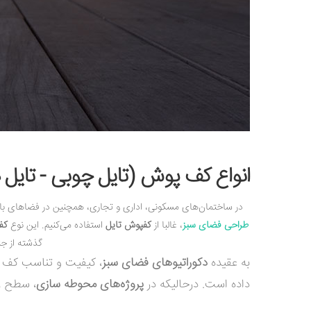
انواع کف پوش (تایل چوبی - تایل
در ساختمان‌های مسکونی، اداری و تجاری، همچنین در فضاهای باز، ت
طراحی فضای سبز
، غالبا از
کفپوش تایل
استفاده می‌کنیم. این نوع
کف
گذشته از جن
به عقیده
دکوراتیوهای فضای سبز
، کیفیت و تناسب کف پو
داده است. درحالیکه در
پروژه‌های
محوطه سازی
، سطح ز