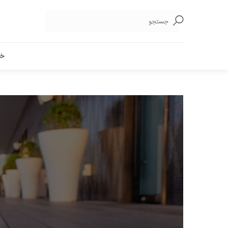
جستجو
خا