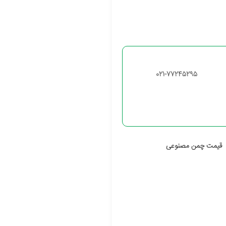
021-77245295
قیمت چمن مصنوعی