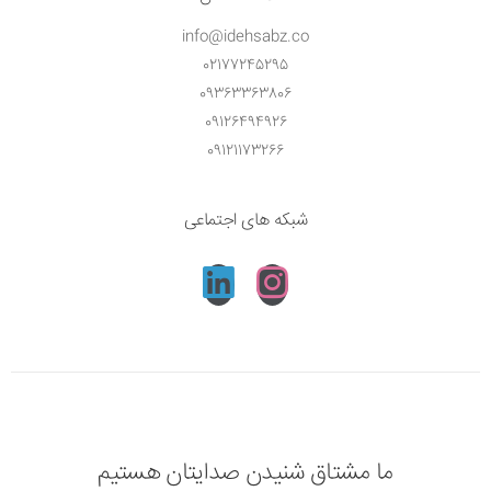
info@idehsabz.co
02177245295
09363363806
09126494926
09121173266
شبکه های اجتماعی
ما مشتاق شنیدن صدایتان هستیم