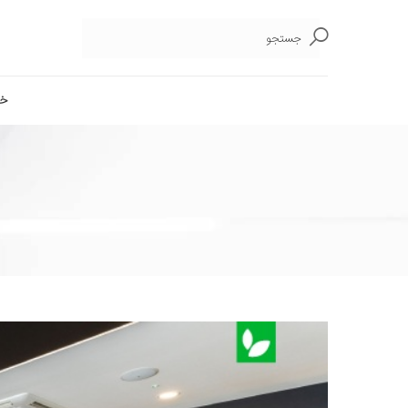
جستجو
خا