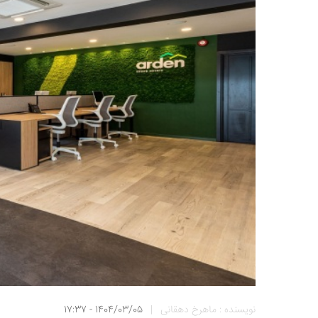
نویسنده : ماهرخ دهقانی
|
1404/03/05 - 17:37