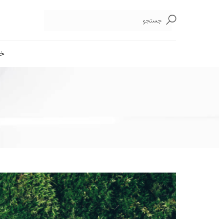
جستجو
خا