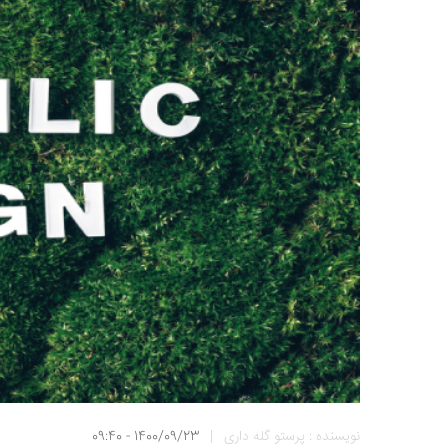
نویسنده : پرستو گله داری
|
1400/09/23 - 09:40