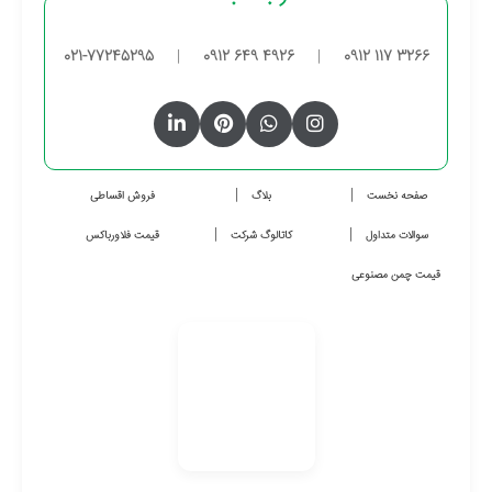
021-77245295
|
0912 649 4926
|
0912 117 3266
صفحه نخست
بلاگ
فروش اقساطی
سوالات متداول
کاتالوگ شرکت
قیمت فلاورباکس
قیمت چمن مصنوعی