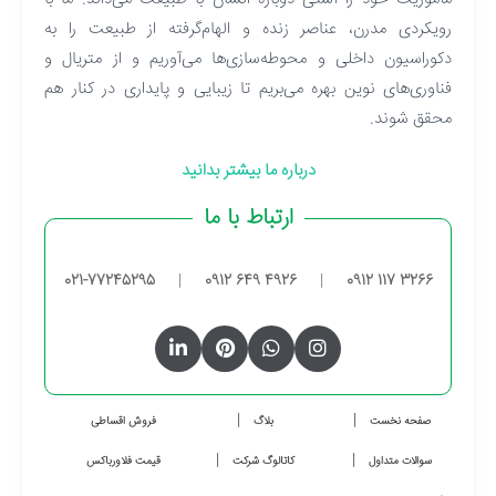
رویکردی مدرن، عناصر زنده و الهام‌گرفته از طبیعت را به
دکوراسیون داخلی و محوطه‌سازی‌ها می‌آوریم و از متریال و
فناوری‌های نوین بهره می‌بریم تا زیبایی و پایداری در کنار هم
محقق شوند.
درباره ما بیشتر بدانید
ارتباط با ما
021-77245295
|
0912 649 4926
|
0912 117 3266
صفحه نخست
بلاگ
فروش اقساطی
سوالات متداول
کاتالوگ شرکت
قیمت فلاورباکس