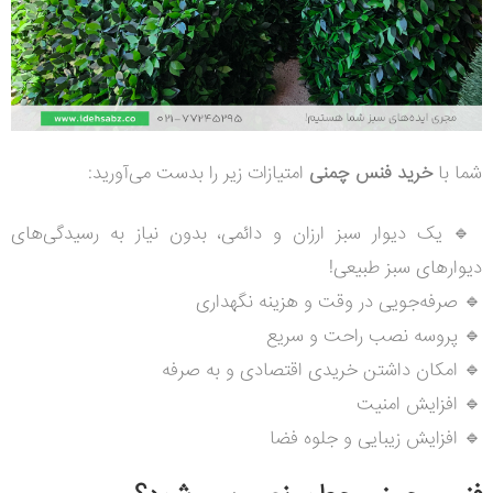
شما با
خرید فنس چمنی
امتیازات زیر را بدست می‌آورید:
🔹
یک دیوار سبز ارزان و دائمی، بدون نیاز به رسیدگی‌های
دیوارهای سبز طبیعی!
🔹
صرفه‌جویی در وقت و هزینه نگهداری
🔹
پروسه نصب راحت و سریع
🔹
امکان داشتن خریدی اقتصادی و به صرفه
🔹
افزایش امنیت
🔹
افزایش زیبایی و جلوه فضا