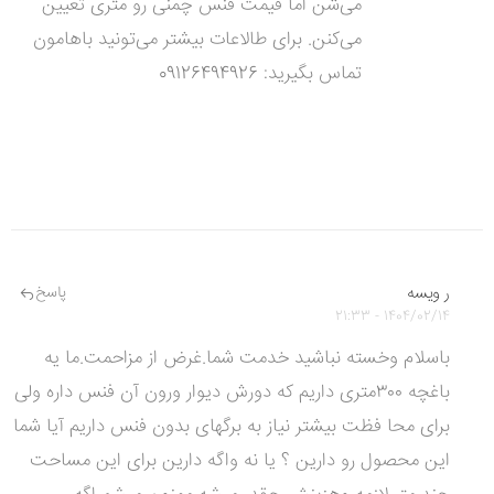
می‌شن اما قیمت فنس چمنی رو متری تعیین
می‌کنن. برای طالاعات بیشتر می‌تونید باهامون
تماس بگیرید: 09126494926
ر ویسه
پاسخ
1404/02/14 - 21:33
باسلام وخسته نباشید خدمت شما.غرض از مزاحمت.ما یه
باغچه ۳۰۰متری داریم که دورش دیوار ورون آن فنس داره ولی
برای محا فظت بیشتر نیاز به برگهای بدون فنس داریم آیا شما
این محصول رو دارین ؟ یا نه واگه دارین برای این مساحت