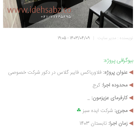
نویسنده : مدیر سایت
|
1403/04/09 - 19:05
بیوگرافی
پروژه:
◀
عنوان پروژه:
فلاورباکس فایبر گلاس در دکور شرکت خصوصی
◀
محدوده اجرا:
کرج
◀
کارفرمای عزیزمون:
_
◀
م
جری:
شرکت ایده سبز
☘
◀
زمان اجرا:
تابستان 1403