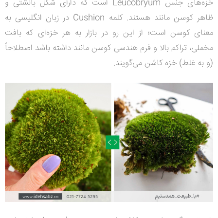
خزه‌های
جنس
Leucobryum
است ک
ه دارای شکل بالشتی و
ظاهر کوسن مانند هستند.
کلمه Cushion در زبان انگلیسی به
معنای کوسن است؛ از این رو در بازار به هر خزه‌ای که
بافت
مخملی، تراکم بالا و فرم هندسی کوسن مانند داشته باشد اصطلاحاً
(و به غلط) خزه کاشن می‌گویند.