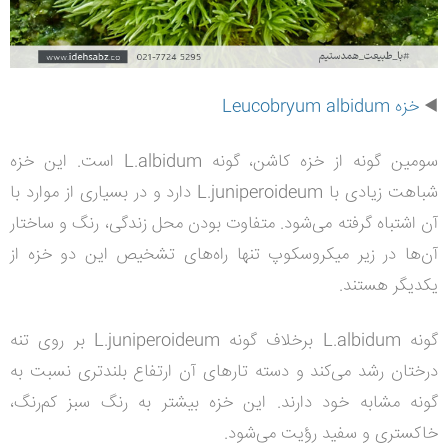
◀️
خزه Leucobryum albidum
سومین گونه از خزه کاشن، گونه L.albidum است. این خزه
شباهت زیادی با L.juniperoideum دارد و در بسیاری از موارد با
آن اشتباه گرفته می‌شود. متفاوت بودن محل زندگی، رنگ و ساختار
آن‌ها در زیر میکروسکوپ تنها راه‌های تشخیص این دو خزه از
یکدیگر هستند.
گونه L.albidum برخلاف گونه L.juniperoideum بر روی تنه
درختان رشد می‌کند و دسته تارهای آن ارتفاع بلندتری نسبت به
گونه مشابه خود دارند. این خزه بیشتر به رنگ سبز کم‌رنگ،
خاکستری و سفید رؤیت می‌شود.