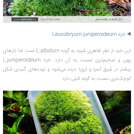
◀️
خزه Leucobryum juniperoideum
این خزه از نظر ظاهری شبیه به گونه L.albidum است اما تارهای
پهن و ضخیم‌تری نسبت به آن دارد. خزه L.juniperoideum
بیشتر در شرق آسیا و اروپا دیده می‌شود و توده‌های گنبدی شکل
کوچک‌تری نسبت به گونه قبلی دارد.