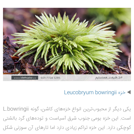
◀️
خزه Leucobryum bowringii
یکی دیگر از محبوب‌ترین انواع خزه‌های کاشن، گونه L.bowringii
است. این خزه بومی جنوب شرق آسیاست و توده‌های گرد بالشتی
کوچکی دارد. این خزه تراکم زیادی دارد اما تارهای آن سوزنی شکل