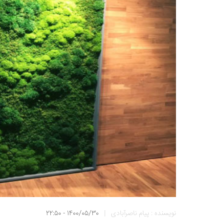
نویسنده : پیام ناصرآبادی
|
1400/05/30 - 22:50