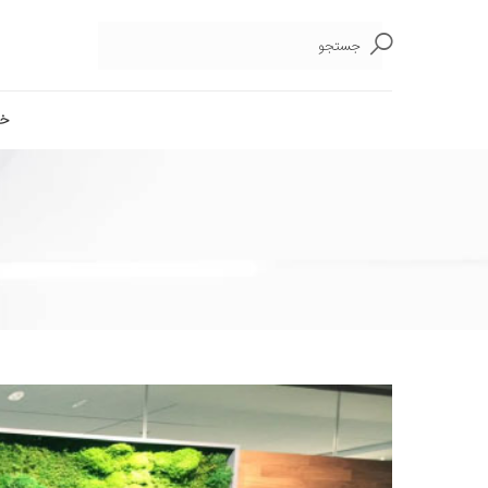
جستجو
خا