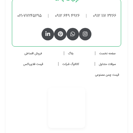
021-77245295
|
0912 649 4926
|
0912 117 3266
صفحه نخست
بلاگ
فروش اقساطی
سوالات متداول
کاتالوگ شرکت
قیمت فلاورباکس
قیمت چمن مصنوعی