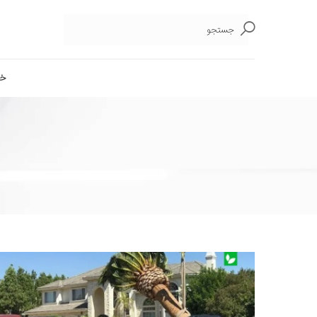
جستجو
خا