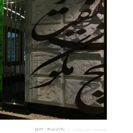
نویسنده : مدیر سایت
|
1401/06/20 - 15:26