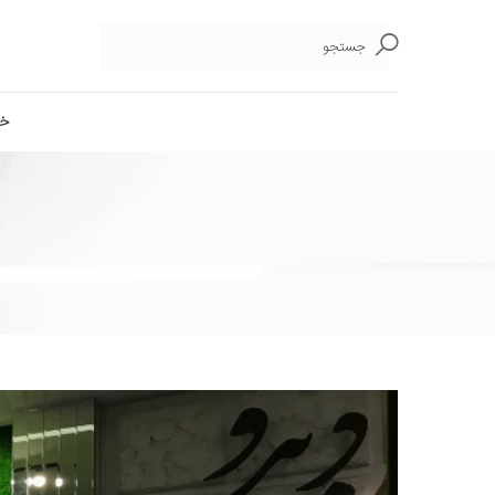
جستجو
خا