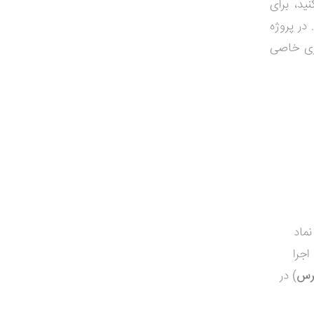
ید، برای
در پروژه
اری خاصی
ماد
اجرا
رس
) در