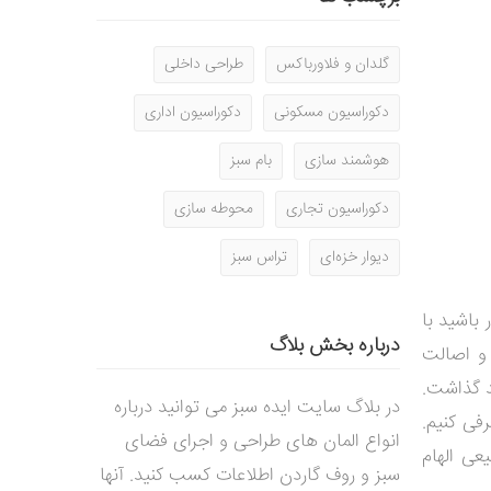
گلدان و فلاورباکس
طراحی داخلی
دکوراسیون مسکونی
دکوراسیون اداری
هوشمند سازی
بام سبز
دکوراسیون تجاری
محوطه سازی
دیوار خزه‌ای
تراس سبز
باشید با
درباره بخش بلاگ
و اصالت
ند گذاشت.
در بلاگ سایت ایده سبز می توانید درباره
رفی کنیم.
انواع المان های طراحی و اجرای فضای
عی الهام
سبز و روف گاردن اطلاعات کسب کنید. آنها