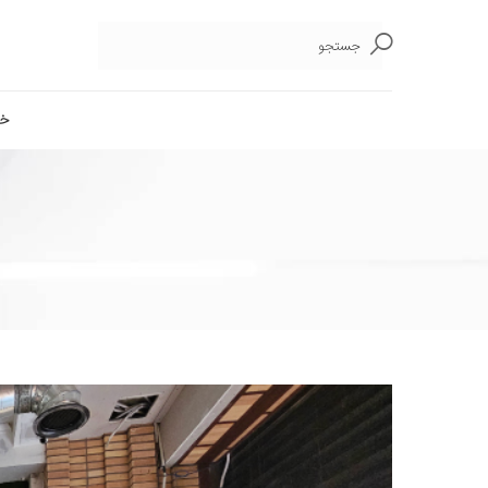
جستجو
خا