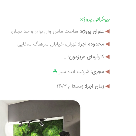
بیوگرافی
پروژه:
◀
عنوان پروژه:
ساخت ماس وال برای واحد تجاری
◀
محدوده اجرا:
تهران، خیابان سرهنگ سخایی
◀
کارفرمای عزیزمون:
_
◀
مجری:
شرکت ایده سبز
☘
◀
زمان اجرا:
زمستان 1403