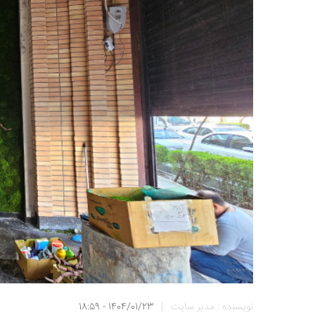
نویسنده : مدیر سایت
|
1404/01/23 - 18:59