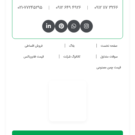
021-77245295
|
0912 649 4926
|
0912 117 3266
صفحه نخست
بلاگ
فروش اقساطی
سوالات متداول
کاتالوگ شرکت
قیمت فلاورباکس
قیمت چمن مصنوعی