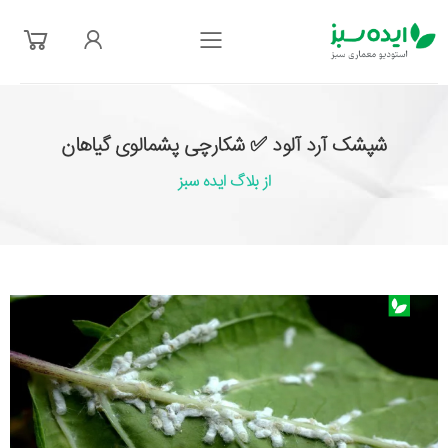
فهرست
شپشک آرد آلود ✅ شکارچی پشمالوی گیاهان
از بلاگ ایده سبز