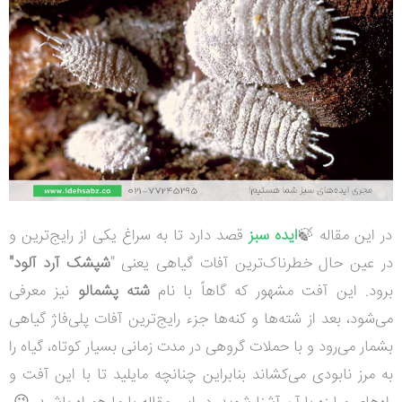
در این مقاله 🍃
ایده سبز
قصد دارد تا به سراغ یکی از رایج‌ترین و
در عین حال خطرناک‌ترین آفات گیاهی یعنی "
شپشک آرد آلود"
برود.
این آفت مشهور که گاهاً با نام
شته پشمالو
نیز معرفی
می‌شود، بعد از شته‌ها و کنه‌ها جزء رایج‌ترین آفات پلی‌فاژ گیاهی
بشمار می‌رود و با حملات گروهی در مدت زمانی بسیار کوتاه، گیاه را
به مرز نابودی می‌کشاند بنابراین چنانچه مایلید تا با این آفت و