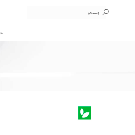
جستجو
خا