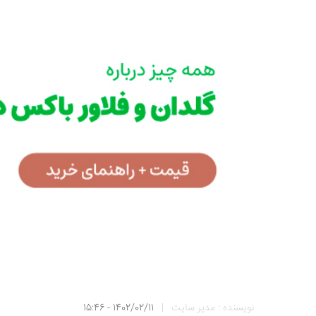
نویسنده : مدیر سایت
|
1402/02/11 - 15:46