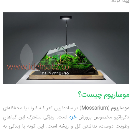
پیدا کرده.
موساریوم چیست؟
موساریوم
(
Mossarium
)
در ساده‌ترین تعریف، ظرف یا محفظه‌ای
دکوراتیو مخصوص پرورش
خزه‌
است. ویژگی مشترک این گیاهانِ
رطوبت دوست، نداشتن گل و ریشه است. این گونه با زندگی به