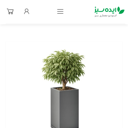
فهرست