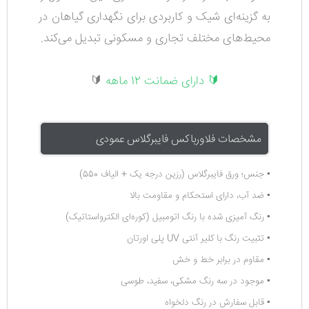
به گزینه‌ای شیک و کاربردی برای نگهداری گیاهان در
محیط‌های مختلف تجاری و مسکونی تبدیل می‌کند.
🔰 دارای ضمانت 12 ماهه
🔰
مشخصات فلاورباکس فایبرگلاس عمودی
▪️ جنس؛ ورق فایبرگلاس (رزین درجه یک + الیاف 550)
▪️ ضد آب، دارای استحکام و مقاومت بالا
▪️ رنگ آمیزی شده با رنگ اتومبیل (کوره‌ای الکترواستاتیک
)
▪️ تثبیت رنگ با کلیر آنتی UV پلی اورتان
▪️ مقاوم در برابر خط و خش
▪️ موجود در سه رنگ مشکی، سفید، طوسی
▪️ قابل سفارش در رنگ دلخواه