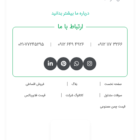
درباره ما بیشتر بدانید
ارتباط با ما
021-77245295
|
0912 649 4926
|
0912 117 3266
صفحه نخست
بلاگ
فروش اقساطی
سوالات متداول
کاتالوگ شرکت
قیمت فلاورباکس
قیمت چمن مصنوعی