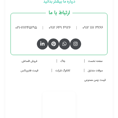
درباره ما بیشتر بدانید
ارتباط با ما
021-77245295
|
0912 649 4926
|
0912 117 3266
صفحه نخست
بلاگ
فروش اقساطی
سوالات متداول
کاتالوگ شرکت
قیمت فلاورباکس
قیمت چمن مصنوعی