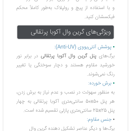
و با استفاده از پیچ و رولپلاک به‌طور کاملاً محکم
فیکسشان کنید.
ویژگی‌های گرین وال آکوبا پرتقالی
▪️
پوشش آنتی‌یووی
(Anti-UV)
:
برگ‌های
پنل گرین وال آکوبا پرتقالی
در برابر نور
خورشید مقاوم هستند و دچار سوختگی یا تغییر
رنگ نمی‌شوند.
▪️
برش خورده:
به منظور سهولت در نصب و عدم نیاز به برش زدن،
هر پنل 50x50 سانتی‌متری آکوبا پرتقالی به چهار
پنل 25x25 سانتی‌متری پازلی تقسیم شده است.
▪️
جنس مقاوم:
برگ‌ها و دیگر عناصر تشکیل دهنده گرین وال