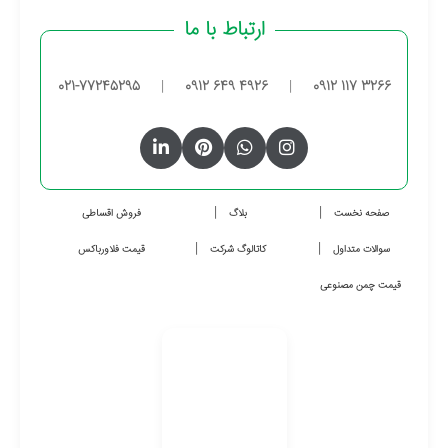
ارتباط با ما
021-77245295
|
0912 649 4926
|
0912 117 3266
صفحه نخست
بلاگ
فروش اقساطی
سوالات متداول
کاتالوگ شرکت
قیمت فلاورباکس
قیمت چمن مصنوعی