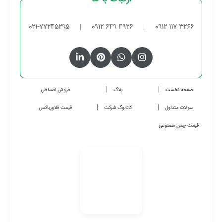
021-77245295
|
0912 649 4926
|
0912 117 3266
صفحه نخست
بلاگ
فروش اقساطی
سوالات متداول
کاتالوگ شرکت
قیمت فلاورباکس
قیمت چمن مصنوعی