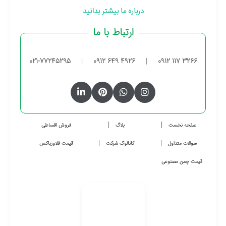
درباره ما بیشتر بدانید
ارتباط با ما
021-77245295
|
0912 649 4926
|
0912 117 3266
صفحه نخست
بلاگ
فروش اقساطی
سوالات متداول
کاتالوگ شرکت
قیمت فلاورباکس
قیمت چمن مصنوعی