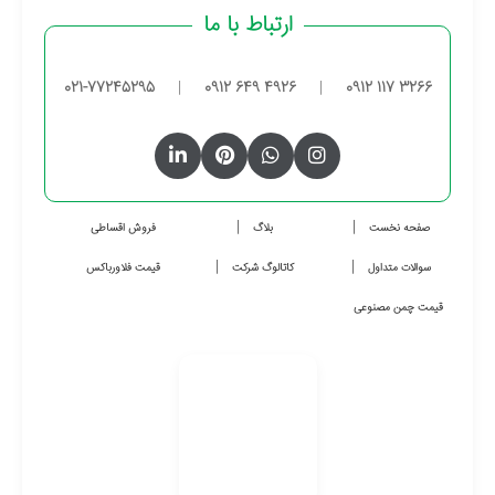
ارتباط با ما
021-77245295
|
0912 649 4926
|
0912 117 3266
صفحه نخست
بلاگ
فروش اقساطی
سوالات متداول
کاتالوگ شرکت
قیمت فلاورباکس
قیمت چمن مصنوعی