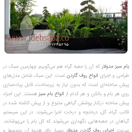
بام سبز مدولار
که آن را جعبه گیاه هم می‌گوییم چهارمین سبک در
طراحی و اجرای
انواع روف گاردن
است. این سبک شامل مدل‌های
پیش ساخته‌ای است که بدون نیاز به زیرساخت، قابل پیاده‌سازی
روی هر بام و بالکن و هر کدام از
انواع بام
سبز
هستند. این اجزاء
پیش ساخته درکنار پوشش گیاهی متنوع و از پیش کاشته شده در
قالب گیاه، گل، درختچه و درخت اجرا می‌شوند. در این سیستم،
گیاهان در جعبه‌هایی نگهداری می‌شوند که کل بام را می
پوشانند.
سرعت
اجرای روف گاردن مدولار
بسیار بالا، هزینه آن متوسط و