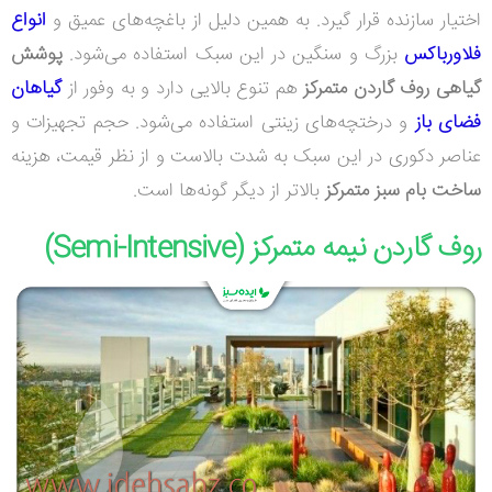
اختیار سازنده قرار گیرد. به همین دلیل از باغچه‌های عمیق و
انواع
فلاورباکس‌
بزرگ و سنگین در این سبک استفاده می‌شود.
پوشش
گیاهی روف گاردن متمرکز
هم تنوع بالایی دارد و به وفور از
گیاهان
فضای باز
و درختچه
‌های زینتی استفاده می‌شود. حجم تجهیزات و
عناصر دکوری در این سبک به شدت بالاست و از نظر قیمت، هزینه
ساخت بام سبز متمرکز
بالاتر از دیگر گونه‌ها است.
روف گاردن نیمه متمرکز (
Semi-Intensive
)