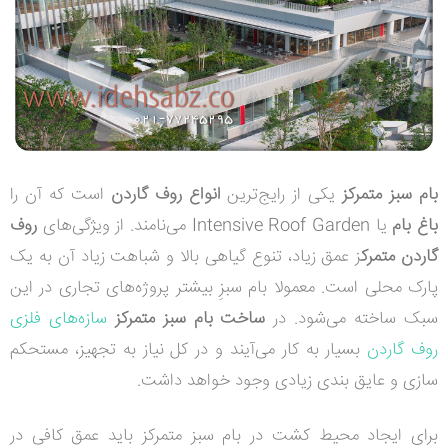
بام سبز متمرکز
یکی از رایج‌ترین
انواع روف گاردن
است که آن را
باغ بام
یا
Intensive Roof Garden
می‌نامند. از ویژگی‌های
روف
گاردن متمرک
ز عمق زیاد، تنوع گیاهی بالا و شباهت زیاد آن به یک
پارک محلی است. معمولا بام سبزِ بیشتر پروژه‌های تجاری در این
سبک ساخته می‌شود. در
ساخت بام سبز متمرکز
سازه‌های فلزی
روف گاردن
بسیار به کار می‌آیند و در کل نیاز به تجهیز، مستحکم
سازی و عایق بندی زیادی وجود خواهد داشت.
برای ایجاد محیط کشت در بام سبز متمرکز باید عمق کافی در