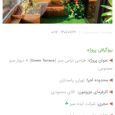
نویسنده : مدیر سایت
|
1401/07/21 - 01:17
بیوگرافی پروژه:
◀
عنوان پروژه:
طراحی تراس سبز
(
) + دیوار سبز
Green Terrace
مصنوعی
◀
محدوده اجرا:
تهر
ان،
پاسداران
◀
کارفرمای عزیزمون:
آقای محمودی
◀
مجری:
شرکت ایده سبز
☘