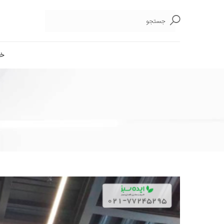
جستجو
خا