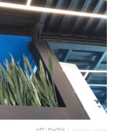
نویسنده : مدیر سایت
|
1400/12/10 - 01:42