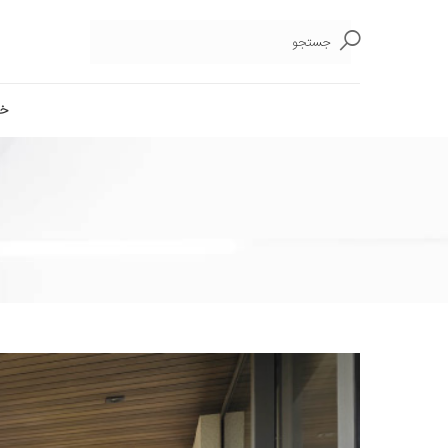
جستجو
خا