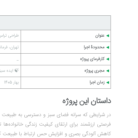
عنوان
طراحی تراس
◀
محدودۀ اجرا
تهران، فرمان
◀
کارفرمای پروژه
_
◀
مجری پروژه
🍃 ایده سبز
◀
زمان اجرا
بهار 1405
◀
داستان این پروژه
در شرایطی که سرانه فضای سبز و دسترسی به طبیعت در شه
فرصتی ارزشمند برای ارتقای کیفیت زندگی خانواده‌ها ت
کاهش آلودگی بصری و افزایش حس ارتباط با طبیعت کمک 