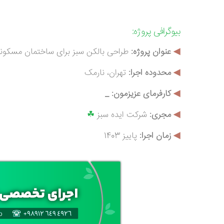
بیوگرافی
پروژه:
◀
عنوان پروژه:
طراحی بالکن سبز برای ساختمان مسکون
◀
محدوده اجرا:
تهران، نارمک
◀
کارفرمای عزیزمون: _
◀
م
جری:
شرکت ایده سبز
☘
◀
زمان اجرا:
پاییز 1403