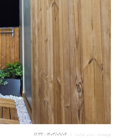
نویسنده : مدیر سایت
|
1403/09/04 - 16:32