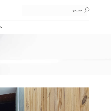
جستجو
خا