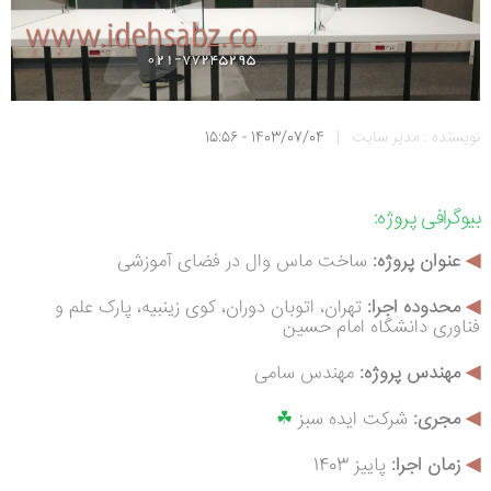
نویسنده : مدیر سایت
|
1403/07/04 - 15:56
بیوگرافی
پروژه:
◀
عنوان پروژه:
ساخت ماس وال در فضای آموزشی
◀
محدوده اجرا:
تهران، اتوبان دوران، کوی زینبیه، پارک علم و
فناوری دانشگاه امام حسین
◀
مهندس پروژه:
مهندس سامی
◀
م
جری:
شرکت ایده سبز
☘
◀
زمان اجرا:
پاییز 1403