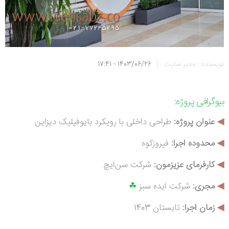
نویسنده : مدیر سایت
|
1403/06/26 - 17:41
بیوگرافی
پروژه:
◀
عنوان پروژه:
طراحی داخلی با رویکرد بایوفیلیک دیزاین
◀
محدوده اجرا:
فیروزکوه
◀
کارفرمای عزیزمون:
شرکت سن‌ایچ
◀
م
جری:
شرکت ایده سبز
☘
◀
زمان اجرا:
تابستان 1403