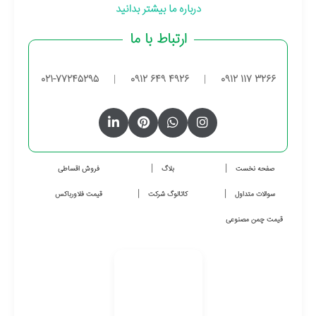
درباره ما بیشتر بدانید
ارتباط با ما
021-77245295
|
0912 649 4926
|
0912 117 3266
صفحه نخست
بلاگ
فروش اقساطی
سوالات متداول
کاتالوگ شرکت
قیمت فلاورباکس
قیمت چمن مصنوعی