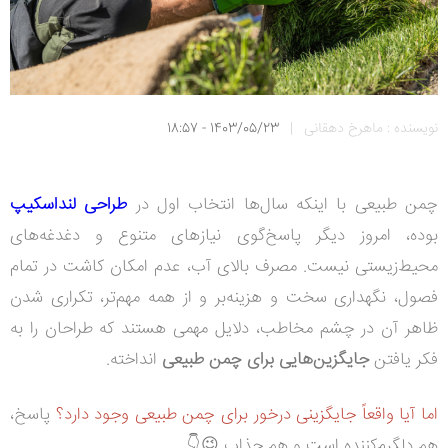
نویسنده : ماهرخ دهقانی
|
1403/05/23 - 18:57
چمن طبیعی با اینکه سال‌ها انتخاب اول در
طراحی لنداسکیپ
بوده، امروز دیگر پاسخ‌گوی نیازهای متنوع و دغدغه‌های
محیط‌زیستی نیست. مصرف بالای آب، عدم امکان کاشت در تمام
فصول، نگهداری سخت و هزینه‌بر و از همه مهم‌تر، تکراری شدن
ظاهر آن در چشم مخاطب، دلایل مهمی‌ هستند که طراحان را به
فکر یافتن
جایگزین‌هایی برای چمن طبیعی
انداخته‌.
اما آیا واقعاً جایگزینی درخور برای چمن طبیعی وجود دارد؟
پاسخ،
هم دلگرم‌کننده است و هم جذاب 😉👇