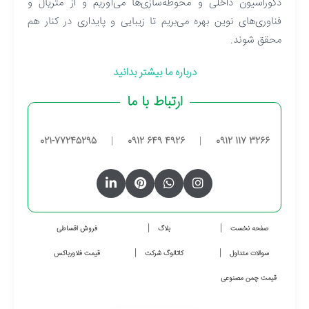
دکوراسیون داخلی و محوطه‌سازی‌ها می‌آوریم و از متریال و
فناوری‌های نوین بهره می‌بریم تا زیبایی و پایداری در کنار هم
محقق شوند.
درباره ما بیشتر بدانید
ارتباط با ما
021-77245295
|
0912 649 4926
|
0912 117 3266
صفحه نخست
بلاگ
فروش اقساطی
سوالات متداول
کاتالوگ شرکت
قیمت فلاورباکس
قیمت چمن مصنوعی