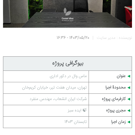
نویسنده : مدیر سایت
|
1403/05/20 - 16:36
بیوگرافی پروژه
عنوان
ماس وال در دکور اداری
◀
محدودۀ اجرا
تهران، میدان هفت تیر، خیابان کریم‌خان
◀
کارفرمای پروژه
شرکت ایران انشعاب، مهندس منفرد
◀
مجری پروژه
🍃 ایده سبز
◀
زمان اجرا
تابستان 1403
◀