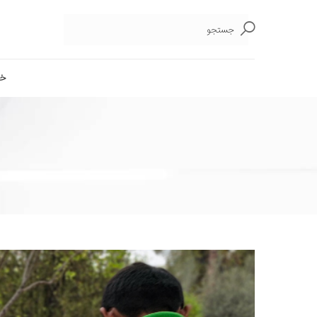
جستجو
خا