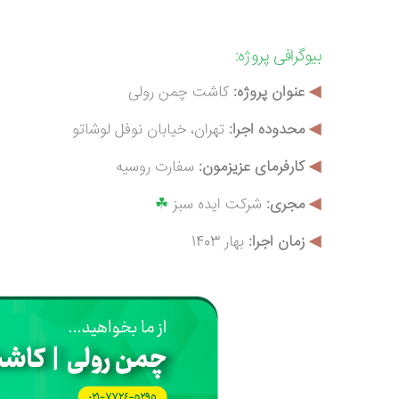
بیوگرافی
پروژه:
◀
عنوان پروژه:
کاشت چمن رولی
◀
محدوده اجرا:
تهران، خیابان نوفل لوشاتو
◀
کارفرمای عزیزمون:
سفارت روسیه
◀
م
جری:
شرکت ایده سبز
☘
◀
زمان اجرا:
بهار 1403