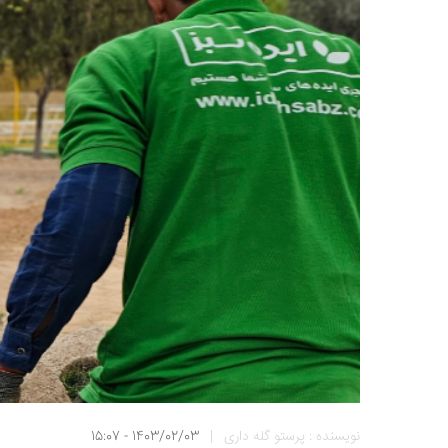
نویسنده : پرستو گله داری
|
1403/02/03 - 15:07