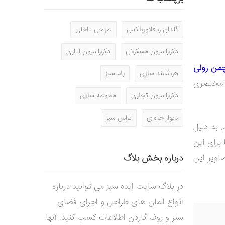
گلدان و فلاورباکس
طراحی داخلی
دکوراسیون مسکونی
دکوراسیون اداری
من رولی
هوشمند سازی
بام سبز
 مختصری
دکوراسیون تجاری
محوطه سازی
دیوار خزه‌ای
تراس سبز
ش نخست آن در سال 1402 به اتمام رسید. به دلیل
ل جدید ما برای این
نید تصاویر این
درباره بخش بلاگ
در بلاگ سایت ایده سبز می توانید درباره
انواع المان های طراحی و اجرای فضای
سبز و روف گاردن اطلاعات کسب کنید. آنها