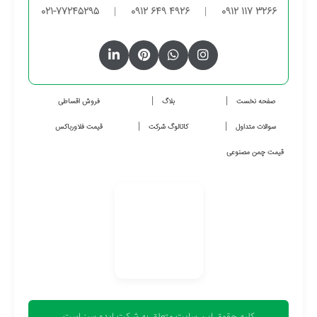
021-77245295
|
0912 649 4926
|
0912 117 3266
صفحه نخست
بلاگ
فروش اقساطی
سوالات متداول
کاتالوگ شرکت
قیمت فلاورباکس
قیمت چمن مصنوعی