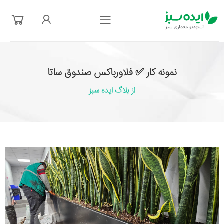
فهرست
نمونه کار ✅ فلاورباکس صندوق ساتا
از بلاگ ایده سبز