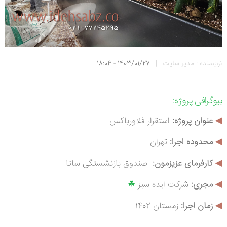
نویسنده : مدیر سایت
|
1403/01/27 - 18:04
بیوگرافی
پروژه:
◀
عنوان پروژه:
استقرار فلاورباکس
◀
محدوده اجرا:
تهران
◀
کارفرمای عزیزمون:
صندوق بازنشستگی ساتا
◀
م
جری:
شرکت ایده سبز
☘
◀
زمان اجرا:
زمستان 1402