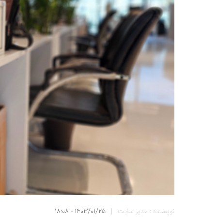
نویسنده : مدیر سایت
|
1403/01/25 - 18:08