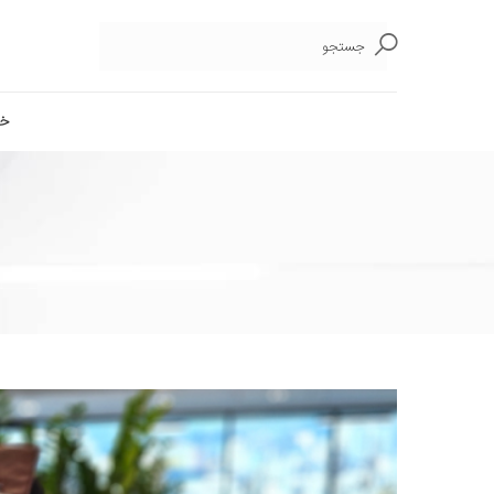
جستجو
خا