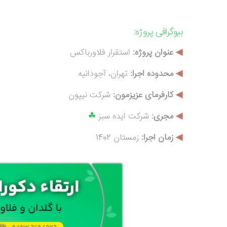
بیوگرافی
پروژه:
◀
عنوان پروژه:
استقرار فلاورباکس
◀
محدوده اجرا:
تهران، آجودانیه
◀
کارفرمای عزیزمون:
شرکت نیپون
◀
م
جری:
شرکت ایده سبز
☘
◀
زمان اجرا:
زمستان 1402