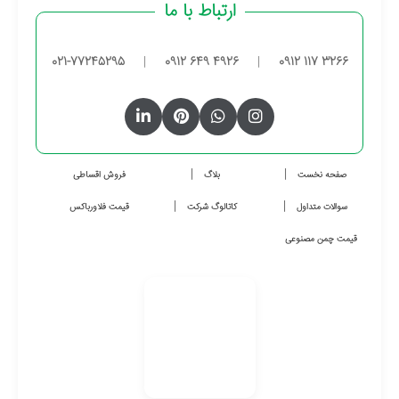
ارتباط با ما
021-77245295
|
0912 649 4926
|
0912 117 3266
صفحه نخست
بلاگ
فروش اقساطی
سوالات متداول
کاتالوگ شرکت
قیمت فلاورباکس
قیمت چمن مصنوعی