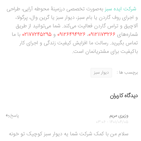
شرکت ایده سبز
به‌صورت تخصصی درزمینه
محوطه آرایی، طراحی
و اجرای روف گاردن یا بام سبز، دیوار سبز یا گرین وال، پرگولا،
آلاچیق و تراس گاردن فعالیت می‌کند. شما می‌توانید از طریق
شماره‌های
09121173266
،
09126494926
و
02177245295
با ما
تماس بگیرید. رسالت ما افزایش کیفیت زندگی و اجرای کار
باکیفیت برای مشتریانمان است.
برچسب ها :
دیوار سبز
دیدگاه کاربران
وزیری مریم
پاسخ
1401/04/05 - 03:06
سلام من با کمک شرکت شما یه دیوار سبز کوچیک تو خونه