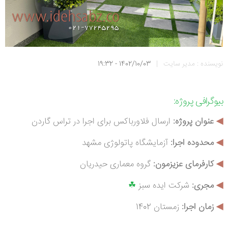
نویسنده : مدیر سایت
|
1402/10/03 - 19:32
بیوگرافی
پروژه:
◀
عنوان پروژه:
ارسال
فلاورباکس برای اجرا در تراس گاردن
◀
محدوده اجرا:
آزمایشگاه پاتولوژی مشهد
◀
کارفرمای عزیزمون:
گروه معماری حیدریان
◀
م
جری:
شرکت ایده سبز
☘
◀
زمان اجرا:
زمستان 1402