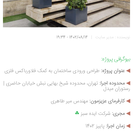
نویسنده : مدیر سایت
|
1402/08/14 - 19:34
بیوگرافی
پروژه:
◀
عنوان پروژه:
طراحی ورودی ساختمان به کمک فلاورباکس فلزی
◀
محدوده اجرا:
تهران، محدوده شیخ بهایی نبش خیابان حاضری |
رستوران میدل
◀
کارفرمای عزیزمون:
مهندس میر طاهری
◀
م
جری:
شرکت ایده سبز
☘
◀
زمان اجرا:
پاییز 1402