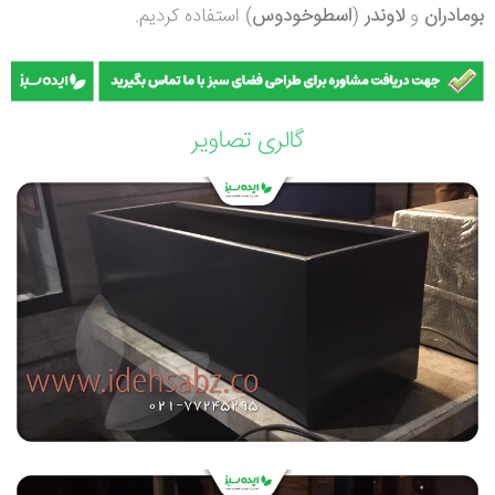
بومادران
و
لاوندر
(
اسطوخودوس
) استفاده کردیم.
گالری تصاویر