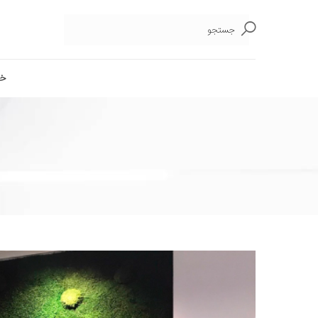
جستجو
خا