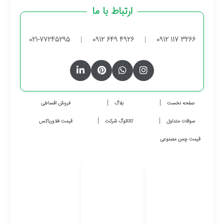
ارتباط با ما
021-77245295
|
0912 649 4926
|
0912 117 3266
صفحه نخست
بلاگ
فروش اقساطی
سوالات متداول
کاتالوگ شرکت
قیمت فلاورباکس
قیمت چمن مصنوعی